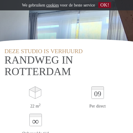
OK!
We gebruiken
cookies
voor de beste service
DEZE STUDIO IS VERHUURD
RANDWEG IN
ROTTERDAM
09
2
22 m
Per direct
∞