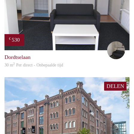
530
€
Rona
Dordtselaan
2
30 m
Per direct - Onbepaalde tijd
DELEN