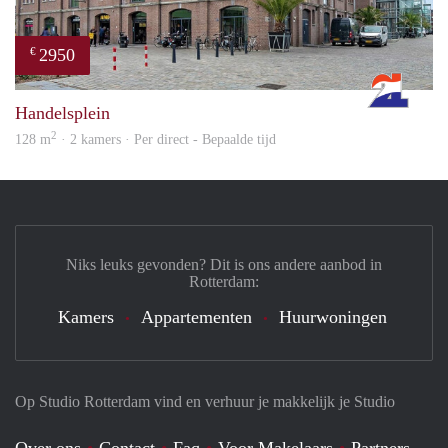
2950
€
Rott
Handelsplein
2
128 m
· 2 kamers · Per direct - Bepaalde tijd
Niks leuks gevonden? Dit is ons andere aanbod in
Rotterdam:
Kamers
Appartementen
Huurwoningen
Op Studio Rotterdam vind en verhuur je makkelijk je Studio
Over ons
Contact
Faq
Voor Makelaars
Partners