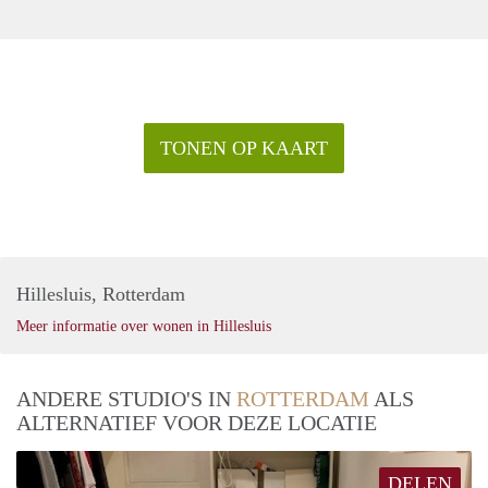
Waarborgsom gelijk aan een maand huur
Bewoning maximaal door 1 persoon.
Het aanvragen van huurtoeslag is niet mogelijk
Roken in de woning is niet toegestaan
Huisdieren zijn niet toegestaan
Mocht u naar aanleiding interesse hebben dan kun u
TONEN OP KAART
rechtstreeks contact opnemen met de huurder om vervolg
procedure te bespreken.
Hillesluis, Rotterdam
Meer informatie over wonen in Hillesluis
ANDERE STUDIO'S IN
ROTTERDAM
ALS
ALTERNATIEF VOOR DEZE LOCATIE
DELEN