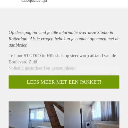
Onbepaalde tijd
Op deze pagina vind je alle informatie over deze Studio in
Rotterdam. Als je vragen hebt kun je contact opnemen met de
aanbieder.
Te huur STUDIO in Hillesluis op steenworp afstand van de
Boulevard Zuid
Volledig gestoffeerd en gemeubileerd -
Compleet gerenoveerd studio in een appartementencomplex
aan de Randweg in de wijk Hillesluis op steenworp afstand
LEES MEER MET EEN PAKKET!
van winkelstraat ‘’Boulevard Zuid’’. De winkels, het
openbaar vervoer (tramlijn 2, 20 en 25 en bussen) liggen op
loopafstand. Genieten van de stad Rotterdam en toch alle rust
en gemak van een stadsappartement.
Kenmerken
Ca. 22 m2 woonoppervlakte
Volledig gestoffeerd en gemeubileerd.