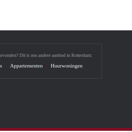
gevonden? Dit is ons andere aanbod in Rotterdam:
s
Appartementen
Huurwoningen