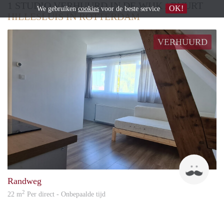
1 STUDIO VERHUURD IN DE WIJK / BUURT
OK!
We gebruiken
cookies
voor de beste service
HILLESLUIS IN ROTTERDAM
VERHUURD
Umu
Randweg
2
22 m
Per direct - Onbepaalde tijd