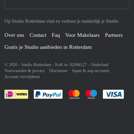
Op Studio Rotterdam vind en verhuur je makkelijk je Studio
Over ons
Contact
Faq
Voor Makelaars
Partners
Gratis je Studio aanbieden in Rotterdam
© 2026 - Studio Rotterdam - KvK nr. 02094127 –
Nederland
Voorwaarden & privacy
Disclaimer
Spam & nep-accounts
Account verwijderen
Je rekent gemakkelijk af met Paypal
Je rekent gemakkelijk af met M
Je rekent gemakkelij
Je re