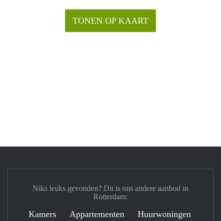
TONEN OP KAART
Niks leuks gevonden? Dit is ons andere aanbod in
Rotterdam:
Kamers
Appartementen
Huurwoningen