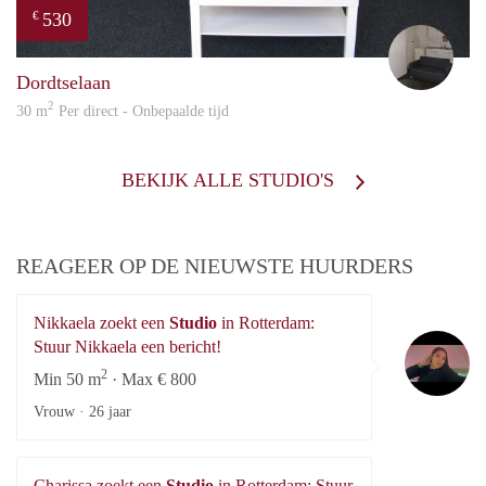
530
€
Rona
Dordtselaan
2
30 m
Per direct - Onbepaalde tijd
BEKIJK ALLE STUDIO'S
REAGEER OP DE NIEUWSTE HUURDERS
Nikkaela zoekt een
Studio
in Rotterdam:
Ni
Stuur Nikkaela een bericht!
2
Min 50 m
· Max € 800
Vrouw ·
26 jaar
Charissa zoekt een
Studio
in Rotterdam: Stuur