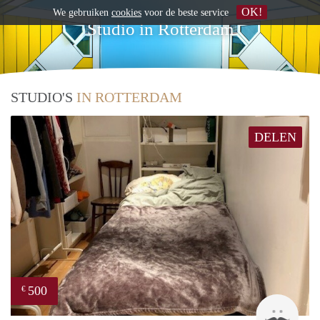
OK!
We gebruiken
cookies
voor de beste service
Studio in Rotterdam
STUDIO'S
IN ROTTERDAM
DELEN
500
€
bach