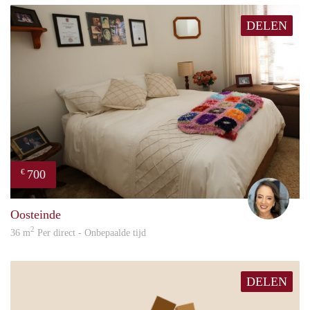
DELEN
700
€
Amy
Oosteinde
2
36 m
Per direct - Onbepaalde tijd
DELEN