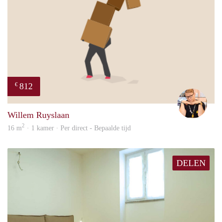
812
€
Carte
Willem Ruyslaan
2
16 m
· 1 kamer · Per direct - Bepaalde tijd
DELEN