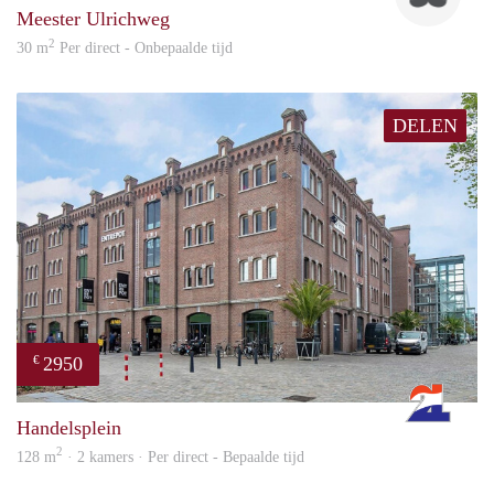
Meester Ulrichweg
2
30 m
Per direct - Onbepaalde tijd
DELEN
2950
€
Rott
Handelsplein
2
128 m
· 2 kamers · Per direct - Bepaalde tijd