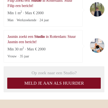
Filip zoekt een
Studio
in Rotterdam: Stuur
Fi
Filip een bericht!
2
Min 1 m
· Max € 2000
Man · Werkzoekende ·
24 jaar
Jasmin zoekt een
Studio
in Rotterdam: Stuur
Ja
Jasmin een bericht!
2
Min 30 m
· Max € 2000
Vrouw ·
35 jaar
Op zoek naar een Studio?
MELD JE AAN ALS HUURDER