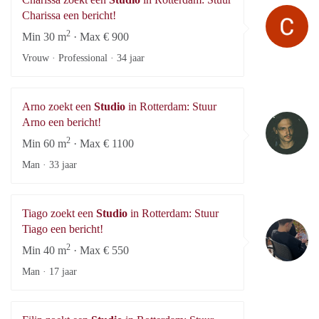
Ch
Charissa een bericht!
2
Min 30 m
· Max € 900
Vrouw · Professional ·
34 jaar
Arno zoekt een
Studio
in Rotterdam: Stuur
Ar
Arno een bericht!
2
Min 60 m
· Max € 1100
Man ·
33 jaar
Tiago zoekt een
Studio
in Rotterdam: Stuur
Ti
Tiago een bericht!
2
Min 40 m
· Max € 550
Man ·
17 jaar