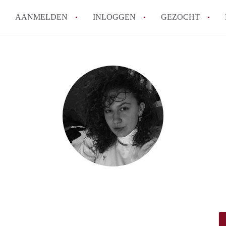
AANMELDEN
INLOGGEN
GEZOCHT
How to translate Studio'sRotte
Berekent StudiosRotterdam ma
Wat is StudiosRotterdam?
Wat is de privacyverklaring va
Is StudiosRotterdam verantwoor
in Rotterdam?
Alle veelgestelde vragen