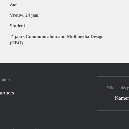
Zoë
Vrouw, 24 jaar
Student
e
1
jaars Communication and Multimedia Design
(HBO)
Studio
Niks leuks 
artners
Kamer
d