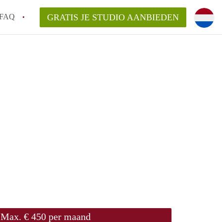
FAQ
GRATIS JE STUDIO AANBIEDEN
rdam!
kelaarsvergoeding/bemiddelingsvergoeding?
n StudiosRotterdam?
delijk voor de aangeboden Studio / Studio's
Max. € 450 per maand