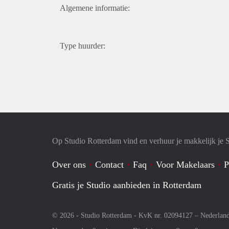
Algemene informatie:
Type huurder:
Op Studio Rotterdam vind en verhuur je makkelijk je 
Over ons
Contact
Faq
Voor Makelaars
P
Gratis je Studio aanbieden in Rotterdam
© 2026 - Studio Rotterdam - KvK nr. 02094127 –
Nederlan