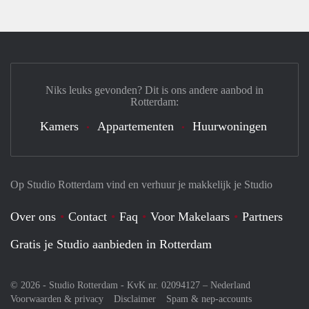
Niks leuks gevonden? Dit is ons andere aanbod in
Rotterdam:
Kamers
Appartementen
Huurwoningen
Op Studio Rotterdam vind en verhuur je makkelijk je Studio
Over ons
Contact
Faq
Voor Makelaars
Partners
Gratis je Studio aanbieden in Rotterdam
© 2026 - Studio Rotterdam - KvK nr. 02094127 –
Nederland
Voorwaarden & privacy
Disclaimer
Spam & nep-accounts