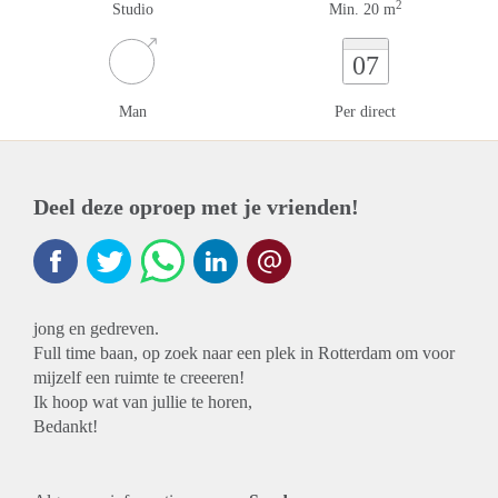
2
Studio
Min. 20 m
07
Man
Per direct
Deel deze oproep met je vrienden!
jong en gedreven.
Full time baan, op zoek naar een plek in Rotterdam om voor
mijzelf een ruimte te creeeren!
Ik hoop wat van jullie te horen,
Bedankt!