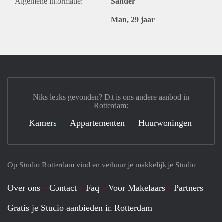
Algemene informatie:
Sander
Man, 29 jaar
Niks leuks gevonden? Dit is ons andere aanbod in
Rotterdam:
Kamers
Appartementen
Huurwoningen
Op Studio Rotterdam vind en verhuur je makkelijk je Studio
Over ons
Contact
Faq
Voor Makelaars
Partners
Gratis je Studio aanbieden in Rotterdam