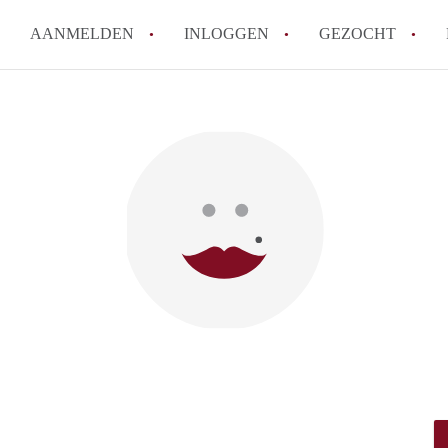
AANMELDEN
INLOGGEN
GEZOCHT
How to translate Studio'sRotte
Berekent StudiosRotterdam ma
Wat is StudiosRotterdam?
Wat is de privacyverklaring va
Is StudiosRotterdam verantwoor
in Rotterdam?
Alle veelgestelde vragen