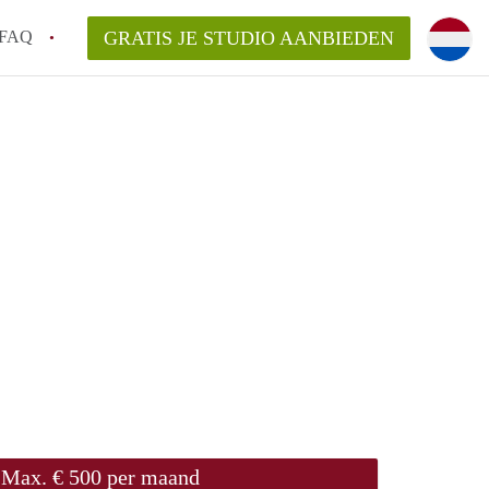
FAQ
GRATIS JE STUDIO AANBIEDEN
rdam!
kelaarsvergoeding/bemiddelingsvergoeding?
n StudiosRotterdam?
delijk voor de aangeboden Studio / Studio's
Max. € 500 per maand