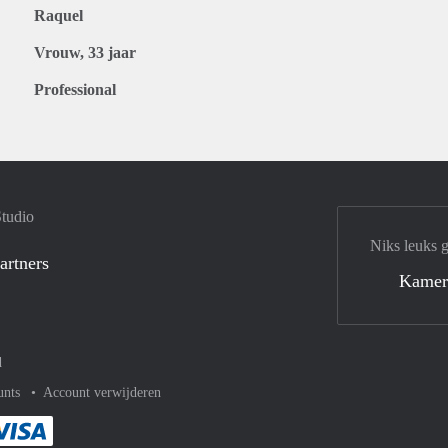
Raquel
Vrouw, 33 jaar
Professional
Studio
Niks leuks 
artners
Kamer
d
unts
Account verwijderen
met Paypal
kelijk af met Mastercard
ent gemakkelijk af met Meastro
Je rekent gemakkelijk af met Visa