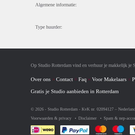
Algemene informatie:
Type huurder:
Op Studio Rotterdam vind en verhuur je makkelijk je 
Over ons
Contact
Faq
Voor Makelaars
P
Gratis je Studio aanbieden in Rotterdam
© 2026 - Studio Rotterdam - KvK nr. 02094127 –
Nederlan
Voorwaarden & privacy
Disclaimer
Spam & nep-acco
Je rekent gemakkelijk af 
Je rekent gemak
Je rek