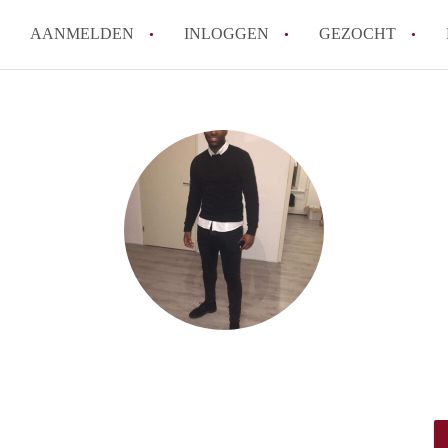
AANMELDEN
INLOGGEN
GEZOCHT
How to translate Studio'sRotte
Berekent StudiosRotterdam ma
Wat is StudiosRotterdam?
Wat is de privacyverklaring va
Is StudiosRotterdam verantwoor
in Rotterdam?
Alle veelgestelde vragen