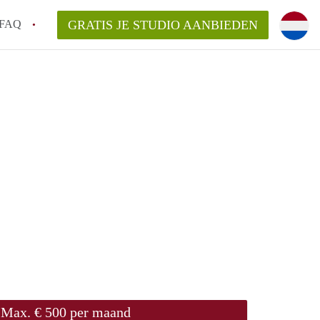
FAQ
GRATIS JE STUDIO AANBIEDEN
rdam!
kelaarsvergoeding/bemiddelingsvergoeding?
n StudiosRotterdam?
delijk voor de aangeboden Studio / Studio's
Max. € 500 per maand