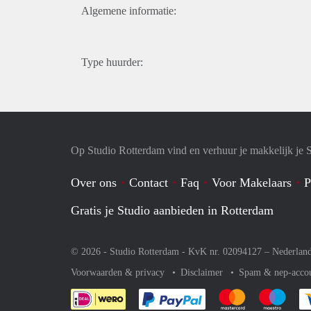
Algemene informatie:
Type huurder:
Op Studio Rotterdam vind en verhuur je makkelijk je 
Over ons
Contact
Faq
Voor Makelaars
P
Gratis je Studio aanbieden in Rotterdam
© 2026 - Studio Rotterdam - KvK nr. 02094127 –
Nederlan
Voorwaarden & privacy
Disclaimer
Spam & nep-acco
Je rekent gemakkelijk af 
Je rekent gemak
Je rek