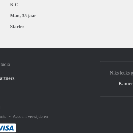
K C
Man, 35 jaar
Starter
Studio
Niks leuks 
artners
Kamer
d
unts
Account verwijderen
met Paypal
kelijk af met Mastercard
ent gemakkelijk af met Meastro
Je rekent gemakkelijk af met Visa