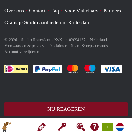
Over ons
Contact
Faq
Voor Makelaars
Partners
Gratis je Studio aanbieden in Rotterdam
© 2026 - Studio Rotterdam - KvK nr. 02094127 –
Nederland
Voorwaarden & privacy
Disclaimer
Spam & nep-accounts
Account verwijderen
Je rekent gemakkelijk af met Paypal
Je rekent gemakkelijk af met M
Je rekent gemakkelij
Je re
NU REAGEREN
+