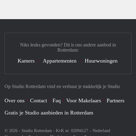
Niks leuks gevonden? Dit is ons andere aanbod in
Rotterdam:
Kamers
Appartementen
Huurwoningen
Op Studio Rotterdam vind en verhuur je makkelijk je Studio
Over ons
Contact
Faq
Voor Makelaars
Partners
Gratis je Studio aanbieden in Rotterdam
© 2026 - Studio Rotterdam - KvK nr. 02094127 –
Nederland