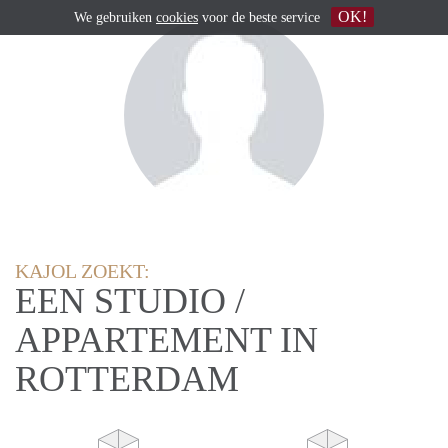
OK!
We gebruiken
cookies
voor de beste service
KAJOL ZOEKT:
EEN STUDIO /
APPARTEMENT IN
ROTTERDAM