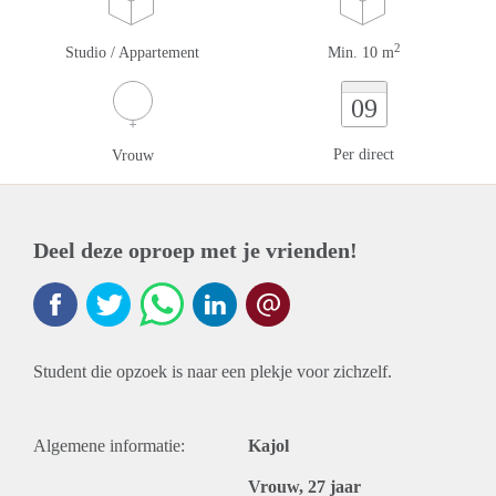
2
Studio / Appartement
Min. 10 m
09
Per direct
Vrouw
Deel deze oproep met je vrienden!
Student die opzoek is naar een plekje voor zichzelf.
Algemene informatie:
Kajol
Vrouw, 27 jaar