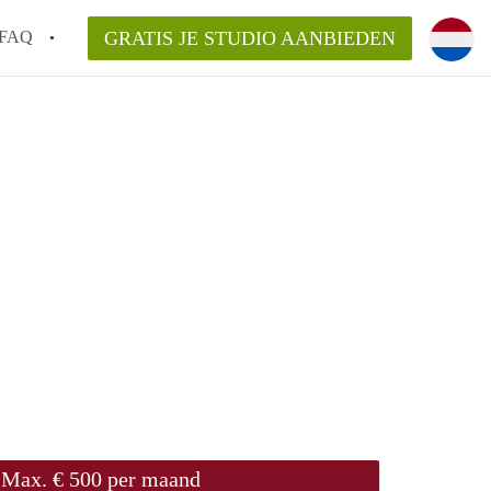
FAQ
GRATIS JE STUDIO AANBIEDEN
rdam!
kelaarsvergoeding/bemiddelingsvergoeding?
n StudiosRotterdam?
delijk voor de aangeboden Studio / Studio's
Max. € 500 per maand