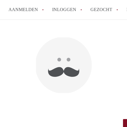
AANMELDEN
INLOGGEN
GEZOCHT
How to translate Studio'sRotte
Berekent StudiosRotterdam ma
Wat is StudiosRotterdam?
Wat is de privacyverklaring va
Is StudiosRotterdam verantwoor
in Rotterdam?
Alle veelgestelde vragen