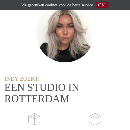
OK!
We gebruiken
cookies
voor de beste service
INDY ZOEKT:
EEN STUDIO IN
ROTTERDAM