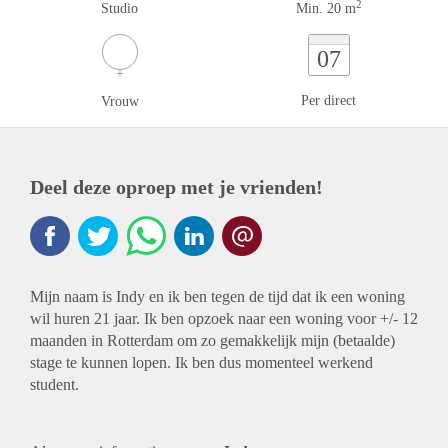
2
Studio
Min. 20 m
07
Per direct
Vrouw
Deel deze oproep met je vrienden!
Mijn naam is Indy en ik ben tegen de tijd dat ik een woning
wil huren 21 jaar. Ik ben opzoek naar een woning voor +/- 12
maanden in Rotterdam om zo gemakkelijk mijn (betaalde)
stage te kunnen lopen. Ik ben dus momenteel werkend
student.