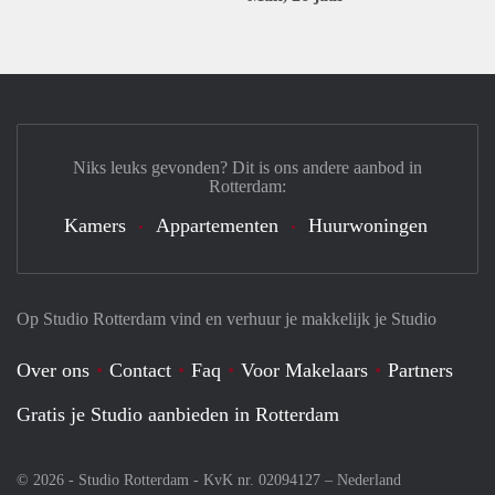
Niks leuks gevonden? Dit is ons andere aanbod in
Rotterdam:
Kamers
Appartementen
Huurwoningen
Op Studio Rotterdam vind en verhuur je makkelijk je Studio
Over ons
Contact
Faq
Voor Makelaars
Partners
Gratis je Studio aanbieden in Rotterdam
© 2026 - Studio Rotterdam - KvK nr. 02094127 –
Nederland