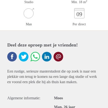
2
Studio
Min. 18 m
09
Man
Per direct
Deel deze oproep met je vrienden!
Een rustige, serieuze masterstudent die op zoek is naar een
plekkie om terug te komen na een lange dag studie of werk
en vooral een plek die hij als thuis kan maken.
Algemene informatie:
Moos
Man, 26 jaar