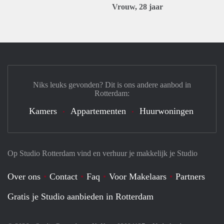
Vrouw, 28 jaar
Niks leuks gevonden? Dit is ons andere aanbod in
Rotterdam:
Kamers
Appartementen
Huurwoningen
Op Studio Rotterdam vind en verhuur je makkelijk je Studio
Over ons
Contact
Faq
Voor Makelaars
Partners
Gratis je Studio aanbieden in Rotterdam