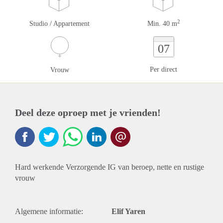
2
Studio / Appartement
Min. 40 m
07
Per direct
Vrouw
Deel deze oproep met je vrienden!
Hard werkende Verzorgende IG van beroep, nette en rustige
vrouw
Algemene informatie:
Elif Yaren