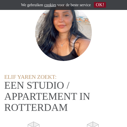
OK!
We gebruiken
cookies
voor de beste service
ELIF YAREN ZOEKT:
EEN STUDIO /
APPARTEMENT IN
ROTTERDAM