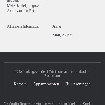
hebben.
Met vriendelijke groet,
Amar van den Brink
Algemene informatie:
Amar
Man, 26 jaar
Niks leuks gevonden? Dit is ons andere aanbod in
Rotterdam:
Kamers
Appartementen
Huurwoningen
Op Studio Rotterdam vind en verhuur je makkelijk je Studio