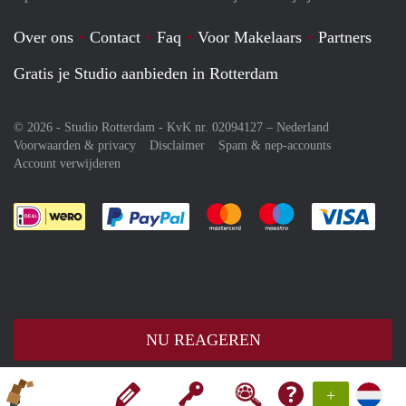
Over ons
Contact
Faq
Voor Makelaars
Partners
Gratis je Studio aanbieden in Rotterdam
© 2026 - Studio Rotterdam - KvK nr. 02094127 –
Nederland
Voorwaarden & privacy
Disclaimer
Spam & nep-accounts
Account verwijderen
Je rekent gemakkelijk af met Paypal
Je rekent gemakkelijk af met M
Je rekent gemakkelij
Je re
NU REAGEREN
+