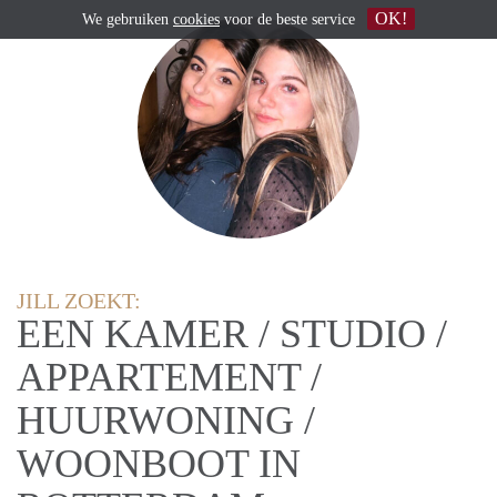
OK!
We gebruiken
cookies
voor de beste service
JILL ZOEKT:
EEN KAMER / STUDIO /
APPARTEMENT /
HUURWONING /
WOONBOOT IN