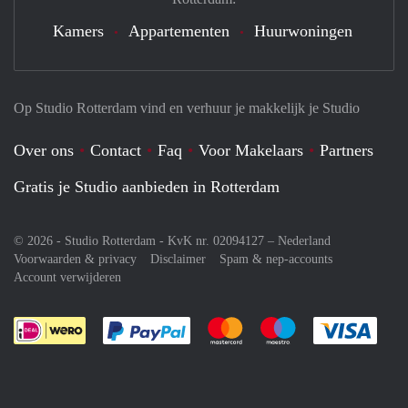
Kamers
Appartementen
Huurwoningen
Op Studio Rotterdam vind en verhuur je makkelijk je Studio
Over ons
Contact
Faq
Voor Makelaars
Partners
Gratis je Studio aanbieden in Rotterdam
© 2026 - Studio Rotterdam - KvK nr. 02094127 –
Nederland
Voorwaarden & privacy
Disclaimer
Spam & nep-accounts
Account verwijderen
Je rekent gemakkelijk af met Paypal
Je rekent gemakkelijk af met M
Je rekent gemakkelij
Je re