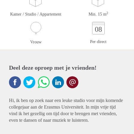
2
Kamer / Studio / Appartement
Min. 15 m
08
Per direct
Vrouw
Deel deze oproep met je vrienden!
Hi, ik ben op zoek naar een leuke studio voor mijn komende
collegejaar aan de Erasmus Universiteit. In mijn vrije tijd
vind ik het gezellig om tijd door te brengen met vrienden,
even te dansen of naar muziek te luisteren.