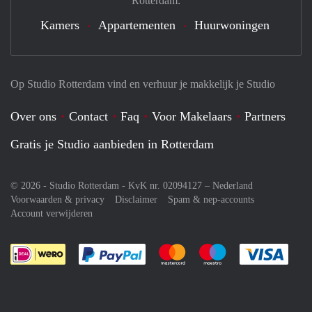
Rotterdam:
Kamers
Appartementen
Huurwoningen
Op Studio Rotterdam vind en verhuur je makkelijk je Studio
Over ons
Contact
Faq
Voor Makelaars
Partners
Gratis je Studio aanbieden in Rotterdam
© 2026 - Studio Rotterdam - KvK nr. 02094127 –
Nederland
Voorwaarden & privacy
Disclaimer
Spam & nep-accounts
Account verwijderen
Je rekent gemakkelijk af met Paypal
Je rekent gemakkelijk af met M
Je rekent gemakkelij
Je re