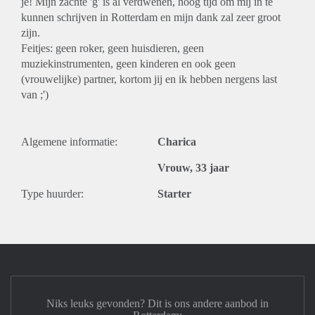
je! Mijn zachte 'g' is al verdwenen, hoog tijd om mij in te
kunnen schrijven in Rotterdam en mijn dank zal zeer groot
zijn.
Feitjes: geen roker, geen huisdieren, geen
muziekinstrumenten, geen kinderen en ook geen
(vrouwelijke) partner, kortom jij en ik hebben nergens last
van ;')
Algemene informatie:
Charica
Vrouw, 33 jaar
Type huurder:
Starter
Niks leuks gevonden? Dit is ons andere aanbod in