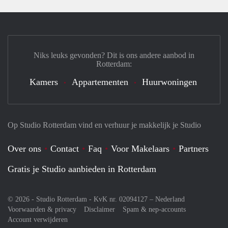
Niks leuks gevonden? Dit is ons andere aanbod in
Rotterdam:
Kamers
Appartementen
Huurwoningen
Op Studio Rotterdam vind en verhuur je makkelijk je Studio
Over ons
Contact
Faq
Voor Makelaars
Partners
Gratis je Studio aanbieden in Rotterdam
© 2026 - Studio Rotterdam - KvK nr. 02094127 –
Nederland
Voorwaarden & privacy
Disclaimer
Spam & nep-accounts
Account verwijderen