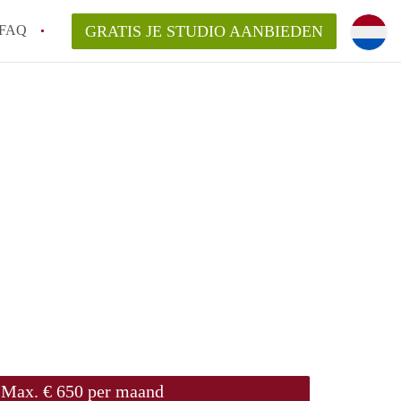
FAQ
GRATIS JE STUDIO AANBIEDEN
rdam!
kelaarsvergoeding/bemiddelingsvergoeding?
n StudiosRotterdam?
delijk voor de aangeboden Studio / Studio's
Max. € 650 per maand