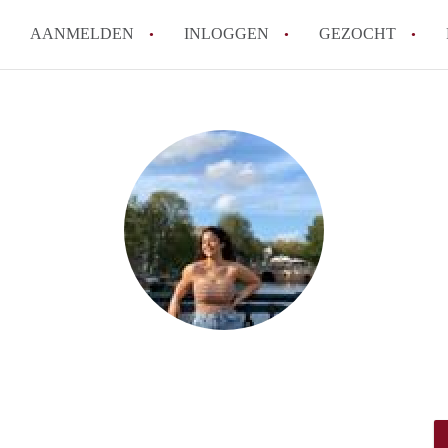
AANMELDEN
INLOGGEN
GEZOCHT
How to translate Studio'sRotte
Berekent StudiosRotterdam ma
Wat is StudiosRotterdam?
Wat is de privacyverklaring va
Is StudiosRotterdam verantwoor
in Rotterdam?
Alle veelgestelde vragen