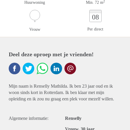
2
Huurwoning
Min. 72 m
08
Per direct
Vrouw
Deel deze oproep met je vrienden!
Mijn naam is Renselly Mathilda. Ik ben 23 jaar oud en ik
woon sinds kort in Rotterdam. Ik ben klaar met mijn
opleiding en ik zou nu graag een plek voor mezelf willen.
Algemene informatie:
Renselly
Vrouw, 30 jaar