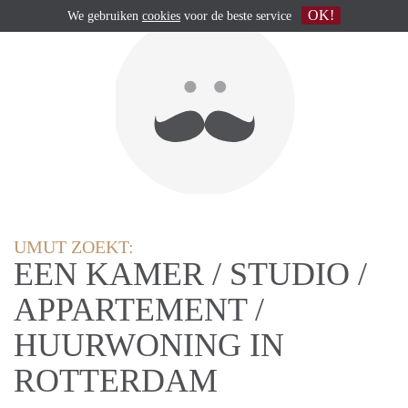
OK!
We gebruiken
cookies
voor de beste service
UMUT ZOEKT:
EEN KAMER / STUDIO /
APPARTEMENT /
HUURWONING IN
ROTTERDAM