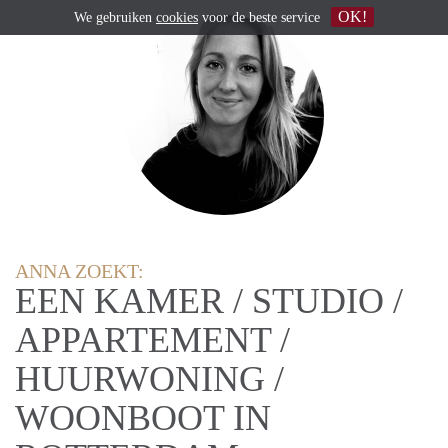
OK!
We gebruiken
cookies
voor de beste service
ANNA ZOEKT:
EEN KAMER / STUDIO /
APPARTEMENT /
HUURWONING /
WOONBOOT IN