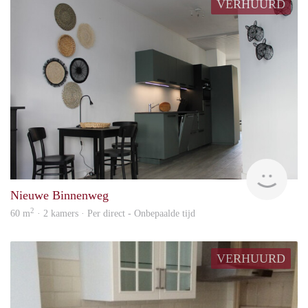
VERHUURD
Hosp
Nieuwe Binnenweg
2
60 m
· 2 kamers · Per direct - Onbepaalde tijd
VERHUURD