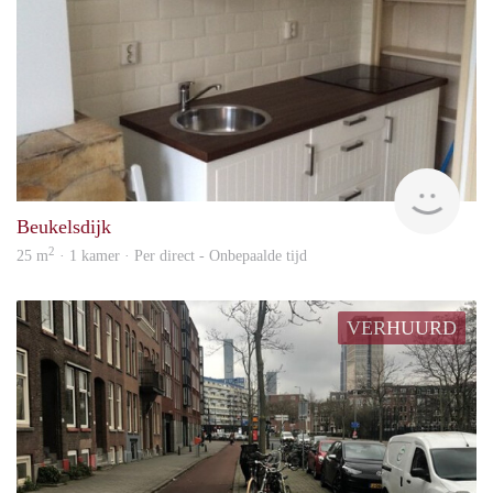
Rent
Beukelsdijk
2
25 m
· 1 kamer · Per direct - Onbepaalde tijd
VERHUURD