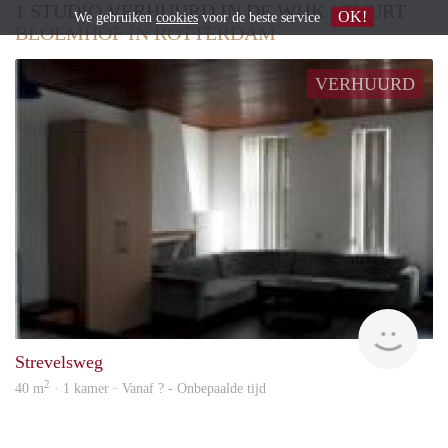
1 STUDIO VERHUURD IN DE WIJK / BUURT
OK!
We gebruiken
cookies
voor de beste service
BLOEMHOF IN ROTTERDAM
VERHUURD
Vast
Strevelsweg
2
40 m
· 1 kamer · Vanaf ? - Onbepaalde tijd