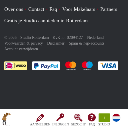
Over ons
Contact
Faq
Voor Makelaars
Partners
Gratis je Studio aanbieden in Rotterdam
© 2026 - Studio Rotterdam - KvK nr. 02094127 –
Nederland
Voorwaarden & privacy
Disclaimer
Spam & nep-accounts
Account verwijderen
Je rekent gemakkelijk af met Paypal
Je rekent gemakkelijk af met M
Je rekent gemakkelij
Je re
+
AANMELDEN
INLOGGEN
GEZOCHT
FAQ
STUDIO