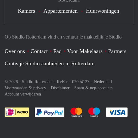
Kamers
Appartementen
Huurwoningen
Op Studio Rotterdam vind en verhuur je makkelijk je Studio
Over ons
Contact
Faq
Voor Makelaars
Partners
Gratis je Studio aanbieden in Rotterdam
© 2026 - Studio Rotterdam - KvK nr. 02094127 –
Nederland
Voorwaarden & privacy
Disclaimer
Spam & nep-accounts
Account verwijderen
Je rekent gemakkelijk af met Paypal
Je rekent gemakkelijk af met M
Je rekent gemakkelij
Je re