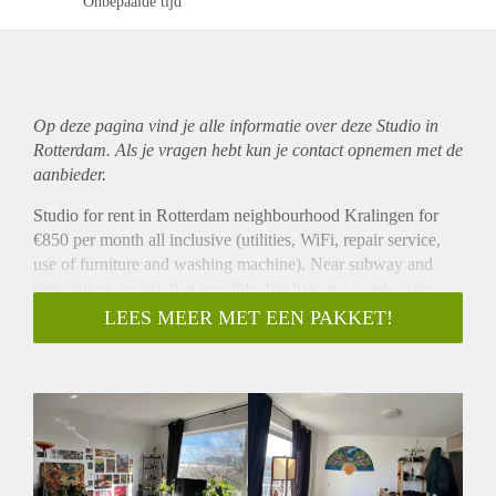
Onbepaalde tijd
Op deze pagina vind je alle informatie over deze Studio in
Rotterdam. Als je vragen hebt kun je contact opnemen met de
aanbieder.
Studio for rent in Rotterdam neighbourhood Kralingen for
€850 per month all inclusive (utilities, WiFi, repair service,
use of furniture and washing machine). Near subway and
treinstation, registration possible, big balcony overlooking
community garden. Video's of the studio available upon
LEES MEER MET EEN PAKKET!
request (not YouTube). Viewings by appointment from
March 1 in the afternoon. Contact by e-mail and not phone
cos of hearing disability.