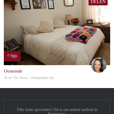
DELEN
700
€
Amy
Oosteinde
2
36 m
Per direct - Onbepaalde tijd
Niks leuks gevonden? Dit is ons andere aanbod in
Rotterdam: