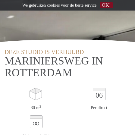
OK!
We gebruiken
cookies
voor de beste service
DEZE STUDIO IS VERHUURD
MARINIERSWEG IN
ROTTERDAM
06
2
30 m
Per direct
∞