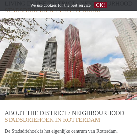
LIVING IN THE DISTRICT / NEIGHBOURHOOD
OK!
We use
cookies
for the best service
STADSDRIEHOEK IN ROTTERDAM
ABOUT THE DISTRICT / NEIGHBOURHOOD
STADSDRIEHOEK IN ROTTERDAM
De Stadsdriehoek is het eigenlijke centrum van Rotterdam.